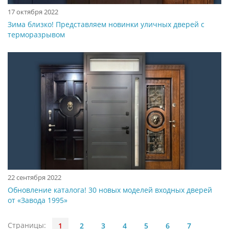
17 октября 2022
Зима близко! Представляем новинки уличных дверей с
терморазрывом
22 сентября 2022
Обновление каталога! 30 новых моделей входных дверей
от «Завода 1995»
Страницы:
1
2
3
4
5
6
7