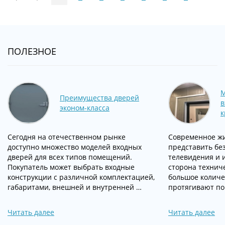
ПОЛЕЗНОЕ
М
Преимущества дверей
в
эконом-класса
к
Сегодня на отечественном рынке
Современное жи
доступно множество моделей входных
представить без
дверей для всех типов помещений.
телевидения и 
Покупатель может выбрать входные
сторона техниче
конструкции с различной комплектацией,
большое количе
габаритами, внешней и внутренней …
протягивают по 
Читать далее
Читать далее