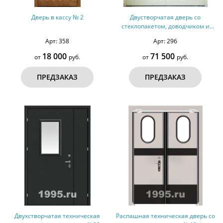
Дверь в кассу № 2
Двустворчатая дверь со
стеклопакетом, доводчиком и
отделкой порошковым
Арт: 358
Арт: 296
напылением
18 000
71 500
от
руб.
от
руб.
ПРЕДЗАКАЗ
ПРЕДЗАКАЗ
Двухстворчатая техническая
Распашная техническая дверь со