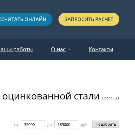
ССЧИТАТЬ ОНЛАЙН
ЗАПРОСИТЬ РАСЧЕТ
аши работы
О нас
Контакты
Новости
Красные
Отзывы
з оцинкованной стали
Черные
Всего:
30
Зеленые
Синие
Подобрать
от
до
руб.
С выдавленным рисунком