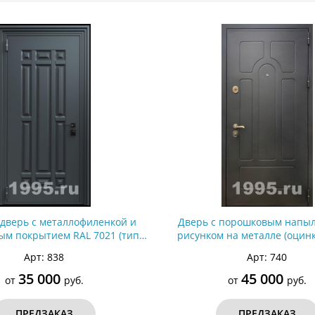
ри с винилискожей
Коричневые двери
 дверь с металлофиленкой и
Дверь с порошковым напы
м покрытием RAL 7021 (тип
рисунком на металле (оцин
 оцинкованная сталь)
сталь) №80
Арт: 838
Арт: 740
35 000
45 000
от
руб.
от
руб.
ПРЕДЗАКАЗ
ПРЕДЗАКАЗ