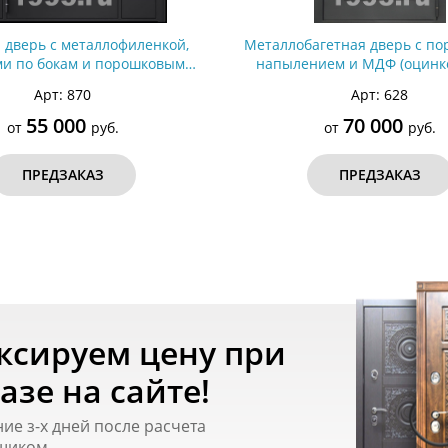
 дверь с металлофиленкой,
Металлобагетная дверь с п
ми по бокам и порошковым
напылением и МДФ (оцинк
ванием RAL 9004 (тип №5,
сталь) №70
Арт: 870
Арт: 628
цинкованная сталь)
55 000
70 000
от
руб.
от
руб.
ПРЕДЗАКАЗ
ПРЕДЗАКАЗ
ксируем цену при
азе на сайте!
ние з-х дней после расчета
щиком