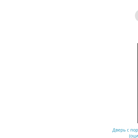
Дверь с п
(оц