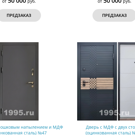
50 000
50 000
от
руб.
от
руб.
ПРЕДЗАКАЗ
ПРЕДЗАКАЗ
орошковым напылением и МДФ
Дверь с МДФ с двух ст
инкованная сталь) №47
(оцинкованная сталь) 