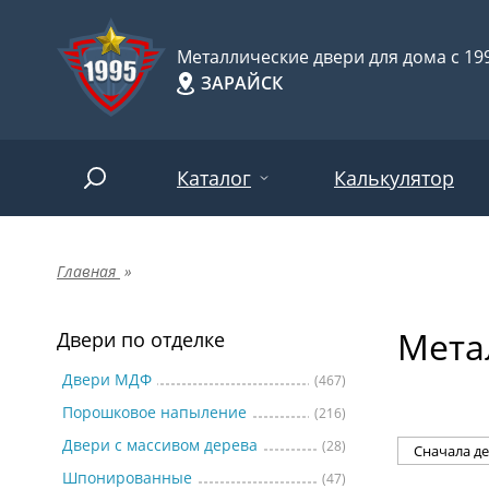
Металлические двери для дома с 199
ЗАРАЙСК
Каталог
Калькулятор
Главная
»
Двери по отделке
Две
Арт-
НАЙТИ
Мета
Пор
Двери по отделке
Двери по назначению
Две
Двери МДФ
(467)
Порошковое напыление
(216)
Шпо
Двери по особенностям
Двери с массивом дерева
(28)
Две
Шпонированные
(47)