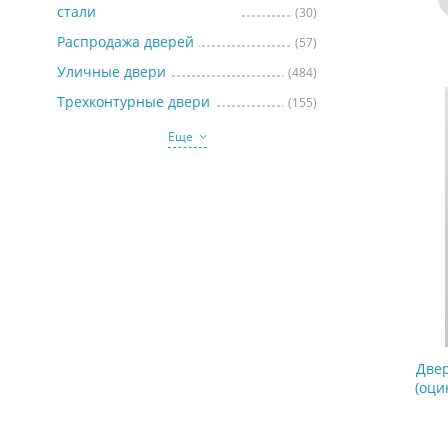
стали
(30)
Распродажа дверей
(57)
Уличные двери
(484)
Трехконтурные двери
(155)
Еще
Двер
(оци