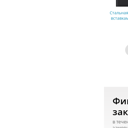
Стальная
вставка
окраши
о
Фи
зак
в тече
замер