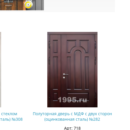
 стеклом
Полуторная дверь с МДФ с двух сторон
сталь) №308
(оцинкованная сталь) №282
Арт: 718