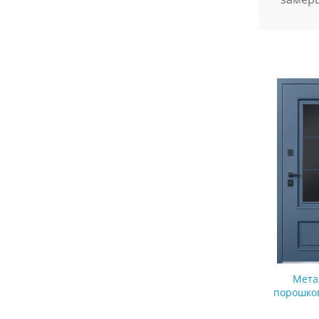
Мета
порошко
стеклом