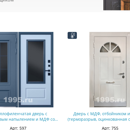
ллофиленчатая дверь с
Дверь с МДФ, отбойником и
вым напылением и МДФ со
(терморазрыв, оцинкованная 
 (оцинкованная сталь) №67
Арт: 597
Арт: 755