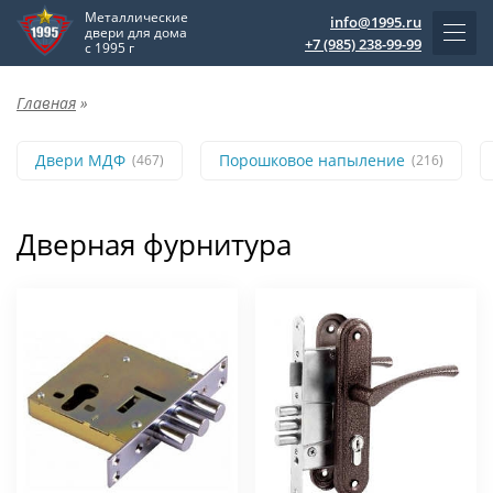
Металлические
info@1995.ru
двери для дома
+7 (985) 238-99-99
с 1995 г
Главная
»
Двери МДФ
Порошковое напыление
(467)
(216)
Дверная фурнитура