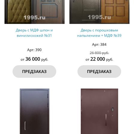
Дверь с МДФ шпон и
Дверь с порошковым
винилискожей №31
напылением + МДФ №39
Арт: 384
Арт: 390
26 800 руб.
36 000
22 000
от
руб.
от
руб.
ПРЕДЗАКАЗ
ПРЕДЗАКАЗ