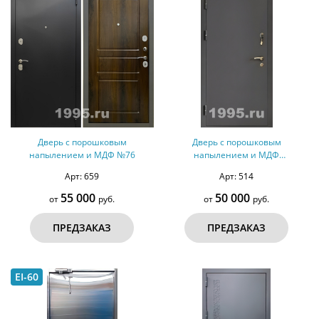
Дверь с порошковым
Дверь с порошковым
напылением и МДФ №76
напылением и МДФ
(оцинкованная сталь) №47
Арт: 659
Арт: 514
55 000
50 000
от
руб.
от
руб.
ПРЕДЗАКАЗ
ПРЕДЗАКАЗ
EI-60