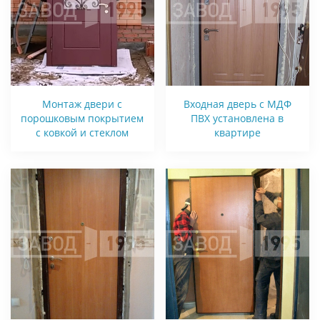
Монтаж двери с
Входная дверь с МДФ
порошковым покрытием
ПВХ установлена в
с ковкой и стеклом
квартире