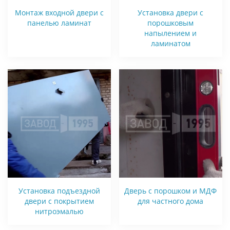
Монтаж входной двери с
Установка двери с
панелью ламинат
порошковым
напылением и
ламинатом
Установка подъездной
Дверь с порошком и МДФ
двери с покрытием
для частного дома
нитроэмалью