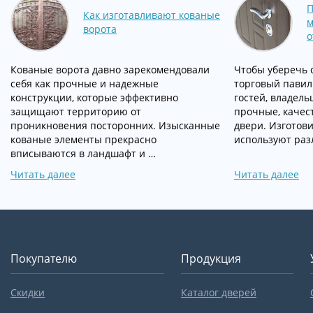
П
Как изготавливают кованые
м
ворота
о
Кованые ворота давно зарекомендовали
Чтобы уберечь 
себя как прочные и надежные
торговый павил
конструкции, которые эффективно
гостей, владел
защищают территорию от
прочные, качес
проникновения посторонних. Изысканные
двери. Изготов
кованые элементы прекрасно
используют раз
вписываются в ландшафт и …
Читать далее
Читать далее
Покупателю
Продукция
Скидки
Каталог дверей