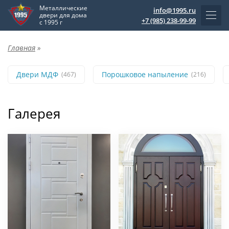
Металлические
info@1995.ru
двери для дома
+7 (985) 238-99-99
с 1995 г
Главная
»
Двери МДФ
Порошковое напыление
(467)
(216)
Галерея