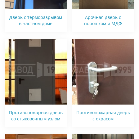
Дверь с терморазрывом
Арочная дверь с
в частном доме
порошком и МДФ
Противопожарная дверь
Противопожарная дверь
со стыковочным узлом
с окрасом