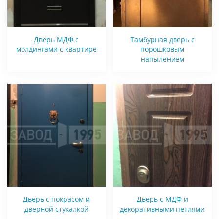
Дверь МДФ с
Тамбурная дверь с
молдингами с квартире
порошковым
напылением
Дверь с покрасом и
Дверь с МДФ и
дверной стукалкой
декоративными петлями