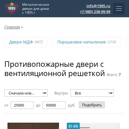
Металлические
info@1995.ru
двери для дома
+7 (985) 238-99-99
с 1995 г
Главная
»
Двери МДФ
Порошковое напыление
(467)
(216)
Противопожарные двери с
вентиляционной решеткой
Всего:
7
Внутри:
Подобрать
от
до
руб.
EI-60