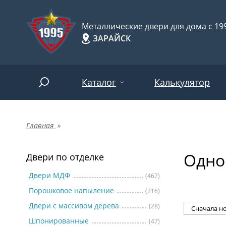
Металлические двери для дома с 199
ЗАРАЙСК
Каталог
Калькулятор
Главная
»
Двери по отделке
Две
Арт-
НАЙТИ
Одно
Пор
Двери по отделке
Двери по назначению
Две
Двери МДФ
(467)
Порошковое напыление
(216)
Шпо
Двери по особенностям
Двери с массивом дерева
(28)
Две
Шпонированные
(47)