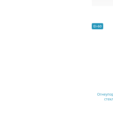
EI-60
Огнеупор
стек