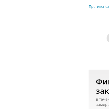
Противопож
Фи
зак
в тече
замер