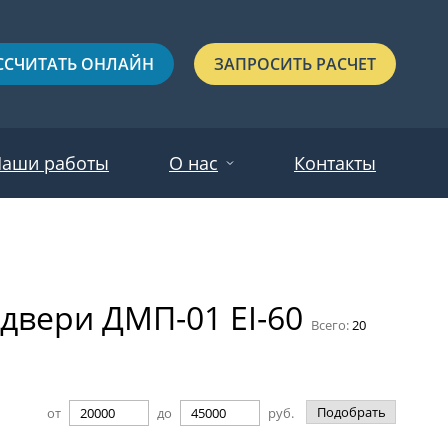
ССЧИТАТЬ ОНЛАЙН
ЗАПРОСИТЬ РАСЧЕТ
аши работы
О нас
Контакты
Новости
Красные
Отзывы
вери ДМП-01 EI-60
Черные
Всего:
20
Зеленые
Синие
Подобрать
от
до
руб.
С выдавленным рисунком