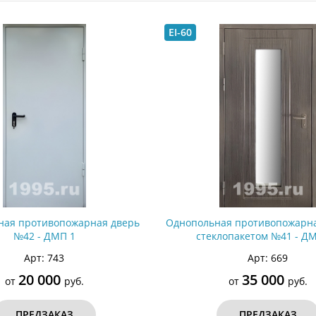
ри с винилискожей
Коричневые двери
EI-60
ная противопожарная дверь
Однопольная противопожарна
№42 - ДМП 1
стеклопакетом №41 - Д
Арт: 743
Арт: 669
20 000
35 000
от
руб.
от
руб.
ПРЕДЗАКАЗ
ПРЕДЗАКАЗ