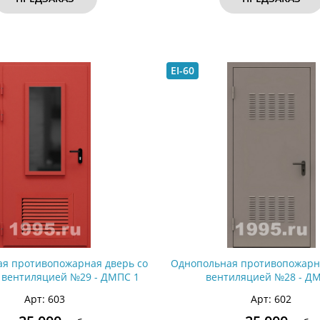
EI-60
я противопожарная дверь со
Однопольная противопожарн
и вентиляцией №29 - ДМПС 1
вентиляцией №28 - ДМ
Арт: 603
Арт: 602