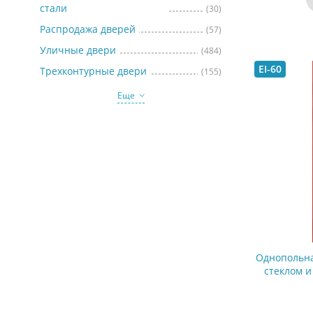
стали
(30)
Распродажа дверей
(57)
Уличные двери
(484)
EI-60
Трехконтурные двери
(155)
Еще
Однопольна
стеклом 