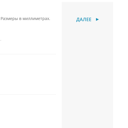
С металлофиленкой
Н
 Размеры в миллиметрах.
Вы
ДАЛЕЕ
.