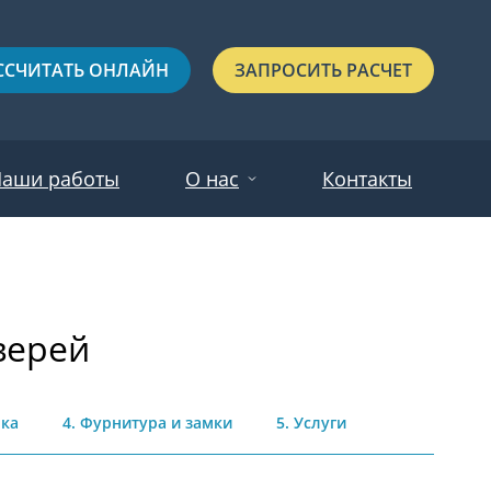
ССЧИТАТЬ ОНЛАЙН
ЗАПРОСИТЬ РАСЧЕТ
аши работы
О нас
Контакты
Новости
Красные
Отзывы
верей
Черные
Зеленые
Синие
лка
4. Фурнитура и замки
5. Услуги
С выдавленным рисунком