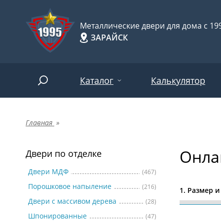
Металлические двери для дома с 199
ЗАРАЙСК
Каталог
Калькулятор
Главная
»
Двери по отделке
Две
Арт-
НАЙТИ
Онла
Пор
Двери по отделке
Двери по назначению
Две
Двери МДФ
(467)
Порошковое напыление
(216)
Шпо
Двери по особенностям
1. Размер и
Двери с массивом дерева
(28)
Две
Шпонированные
(47)