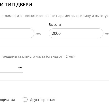
ри с винилискожей
Коричневые двери
 И ТИП ДВЕРИ
а стоимости заполните основные параметры (ширину и высоту).
Высота
мм.
мм
толщины стального листа (стандарт - 2 мм)
ворчатая
Двустворчатая