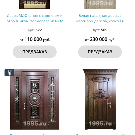
Дверь МДФ шпон с карнизом и
Белая парадная дверь с
отбойником, терморазрыв №92
массивом дерева, ковкой и
стеклом, терморазрыв № 30
Арт: 522
Арт: 509
110 000
230 000
от
руб.
от
руб.
ПРЕДЗАКАЗ
ПРЕДЗАКАЗ