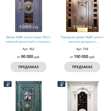
Дверь МДФ шпон (окрас RAL) с
Парадная дверь МДФ шпон с
кованой решеткой и стальным
резным декором и
декором, терморазрыв №165
остекленными вставками,
Арт: 562
Арт: 558
терморазрыв №162
90 000
190 000
от
руб.
от
руб.
ПРЕДЗАКАЗ
ПРЕДЗАКАЗ