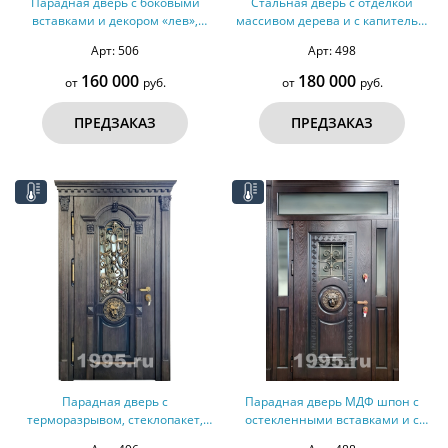
Парадная дверь с боковыми
Стальная дверь с отделкой
вставками и декором «лев»,
массивом дерева и с капителью
терморазрыв №82
№ 29
Арт: 506
Арт: 498
160 000
180 000
от
руб.
от
руб.
ПРЕДЗАКАЗ
ПРЕДЗАКАЗ
Парадная дверь с
Парадная дверь МДФ шпон с
терморазрывом, стеклопакет,
остекленными вставками и с
декоративные элементы № 18
терморазрывом № 17