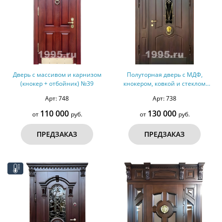
Дверь с массивом и карнизом
Полуторная дверь с МДФ,
(кнокер + отбойник) №39
кнокером, ковкой и стеклом
(терморазрыв) №302
Арт: 748
Арт: 738
110 000
130 000
от
руб.
от
руб.
ПРЕДЗАКАЗ
ПРЕДЗАКАЗ