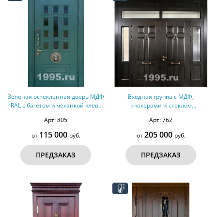
Зеленая остекленная дверь МДФ
Входная группа с МДФ,
RAL с багетом и чеканкой «лев»
кнокерами и стеклом
(терморазрыв)
(терморазрыв) №314
Арт: 805
Арт: 762
115 000
205 000
от
руб.
от
руб.
ПРЕДЗАКАЗ
ПРЕДЗАКАЗ