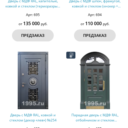
Дверь с МДФ RAL, капителью,
Дверь с МДФ шпон, фрамугой,
ковкой и стеклом (терморазрыв)
ковкой и стеклом (кнокер +
№259
отбойник) №258
Арт: 695
Арт: 694
135 000
110 000
от
руб.
от
руб.
ПРЕДЗАКАЗ
ПРЕДЗАКАЗ
Дверь с МДФ RAL, ковкой и
Парадная дверь с МДФ RAL,
стеклом (декор «лев») №254
отбойником и стеклом
(терморазрыв) №249