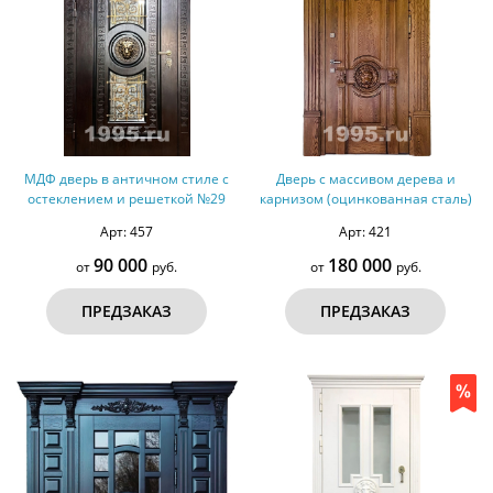
МДФ дверь в античном стиле с
Дверь с массивом дерева и
остеклением и решеткой №29
карнизом (оцинкованная сталь)
Арт: 457
Арт: 421
90 000
180 000
от
руб.
от
руб.
ПРЕДЗАКАЗ
ПРЕДЗАКАЗ