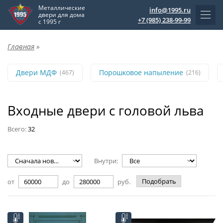
Металлические
info@1995.ru
двери для дома
+7 (985) 238-99-99
с 1995 г
Главная
»
Двери МДФ
Порошковое напыление
(467)
(216)
Входные двери с головой льва
Всего:
32
Внутри:
Подобрать
от
до
руб.