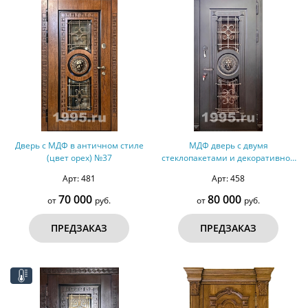
Дверь с МДФ в античном стиле
МДФ дверь с двумя
(цвет орех) №37
стеклопакетами и декоративной
вставкой-львом №30
Арт: 481
Арт: 458
70 000
80 000
от
руб.
от
руб.
ПРЕДЗАКАЗ
ПРЕДЗАКАЗ